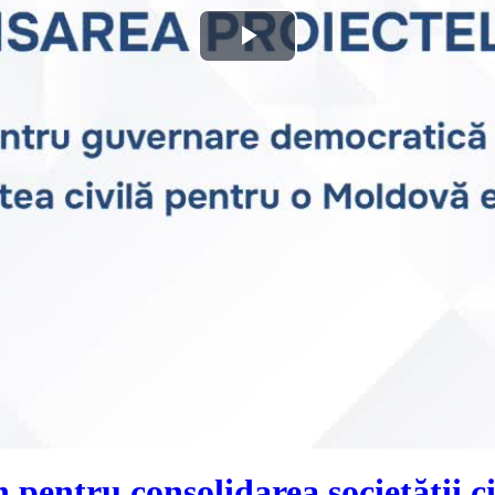
Play
Video
 pentru consolidarea societății 