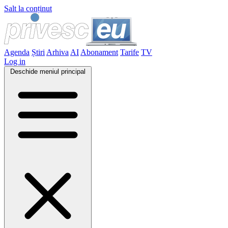
Salt la conținut
Agenda
Știri
Arhiva
AI
Abonament
Tarife
TV
Log in
Deschide meniul principal