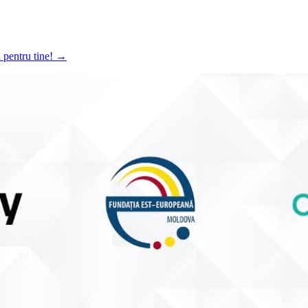
a pentru tine!
→