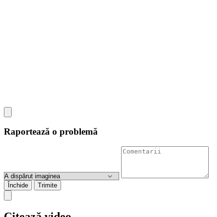
Raportează o problemă
Închide
Trimite
Citează video