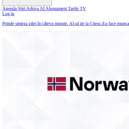
Agenda
Știri
Arhiva
AI
Abonament
Tarife
TV
Log in
Prinde sinteza zilei în câteva minute. AI-ul de la Citesc.Eu face munc