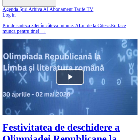
Agenda
Știri
Arhiva
AI
Abonament
Tarife
TV
Log in
Prinde sinteza zilei în câteva minute. AI-ul de la Citesc.Eu face
munca pentru tine!
→
Play
Video
Festivitatea de deschidere a
Olimpiadei Republicane la