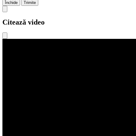
Închide
Trimite
Citează video