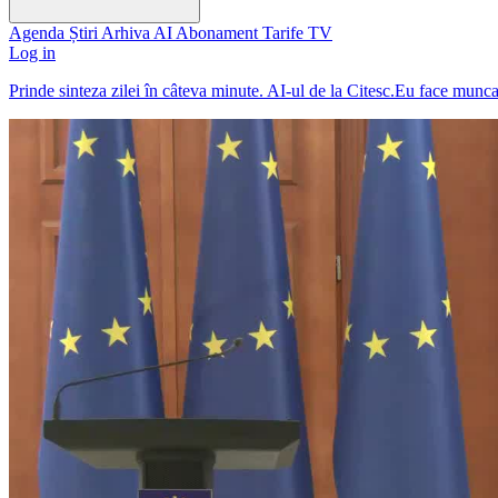
Agenda
Știri
Arhiva
AI
Abonament
Tarife
TV
Log in
Prinde sinteza zilei în câteva minute. AI-ul de la Citesc.Eu face munc