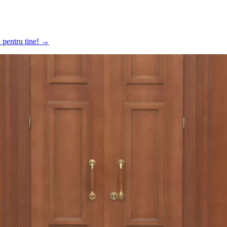
a pentru tine!
→