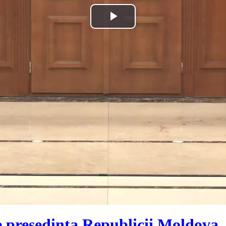
Play
Video
e președinta Republicii Moldova,