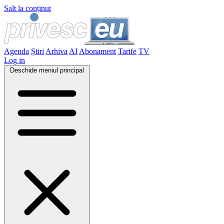
Salt la conținut
Agenda
Știri
Arhiva
AI
Abonament
Tarife
TV
Log in
Deschide meniul principal