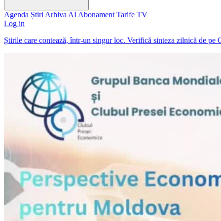
Agenda
Știri
Arhiva
AI
Abonament
Tarife
TV
Log in
Știrile care contează, într-un singur loc. Verifică sinteza zilnică de pe