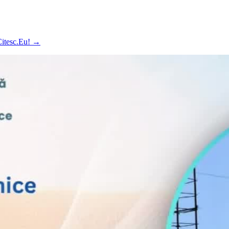
 Citesc.Eu!
→