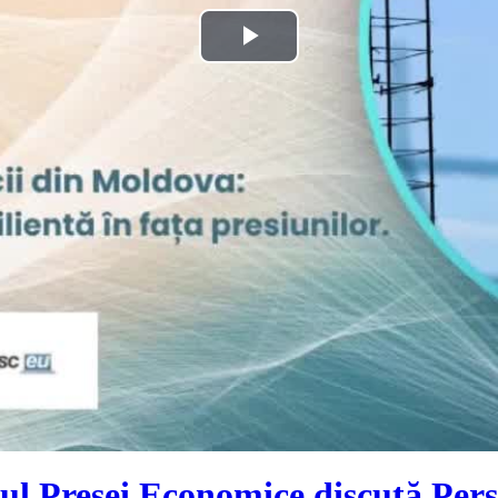
Play
Video
l Presei Economice discută Pers