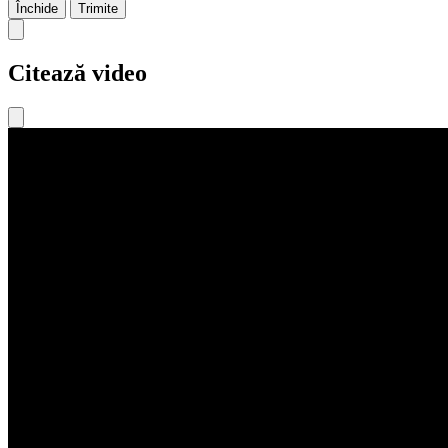
Închide
Trimite
Citează video