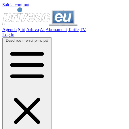
Salt la conținut
Agenda
Știri
Arhiva
AI
Abonament
Tarife
TV
Log in
Deschide meniul principal