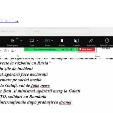
mai multe!
→