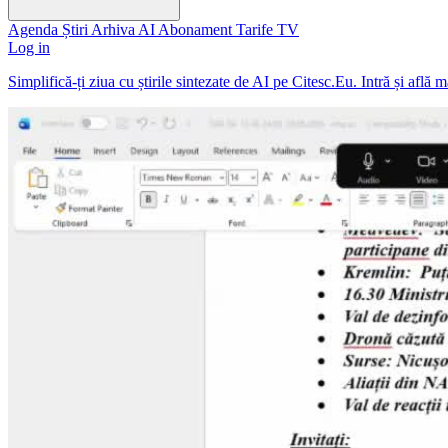
Agenda
Știri
Arhiva
AI
Abonament
Tarife
TV
Log in
Simplifică-ți ziua cu știrile sintezate de AI pe Citesc.Eu. Intră și află 