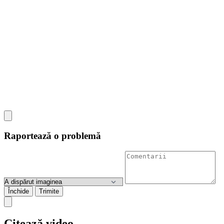
Raportează o problemă
Închide
Trimite
Citează video