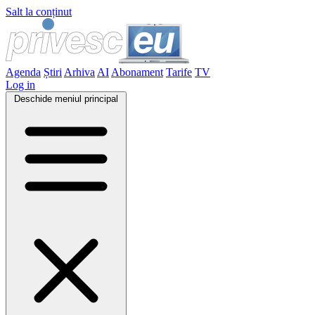
Salt la conținut
Agenda
Știri
Arhiva
AI
Abonament
Tarife
TV
Log in
Deschide meniul principal