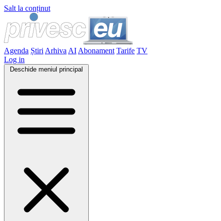
Salt la conținut
Agenda
Știri
Arhiva
AI
Abonament
Tarife
TV
Log in
Deschide meniul principal