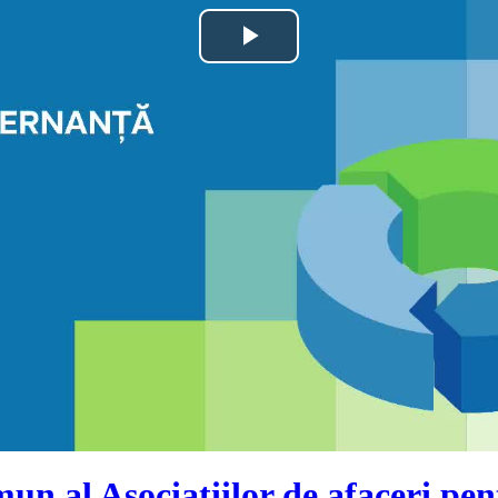
Play
Video
un al Asociațiilor de afaceri 