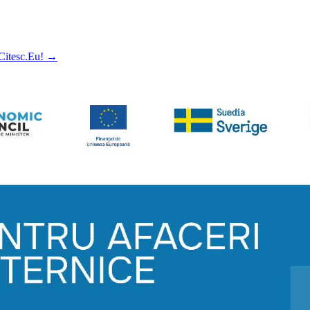
 Citesc.Eu!
→