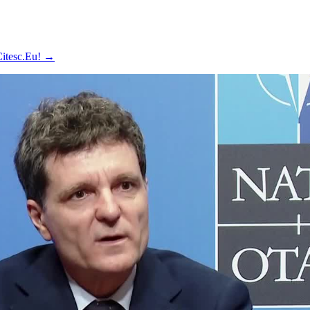
 Citesc.Eu!
→