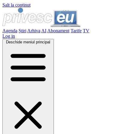
Salt la conținut
Agenda
Știri
Arhiva
AI
Abonament
Tarife
TV
Log in
Deschide meniul principal