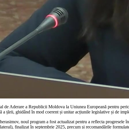
onal de Aderare a Republicii Moldova la Uniunea Europeană pentru peri
 a țării, ghidând în mod coerent și unitar acțiunile legislative și de imp
herasimov, noul program a fost actualizat pentru a reflecta progresele 
 bilateral), finalizat în septembrie 2025, precum și recomandările formul