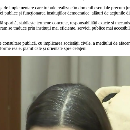
și de implementare care trebuie realizate în domenii esențiale precum ju
ei publice și funcționarea instituțiilor democratice, alături de acțiunile
onală sporită, stabilește termene concrete, responsabilități exacte și meca
am se traduce prin instituții mai eficiente, servicii publice mai accesibi
consultare publică, cu implicarea societății civile, a mediului de afacer
orme reale, planificate și orientate spre cetățeni.