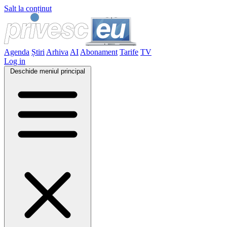
Salt la conținut
Agenda
Știri
Arhiva
AI
Abonament
Tarife
TV
Log in
Deschide meniul principal