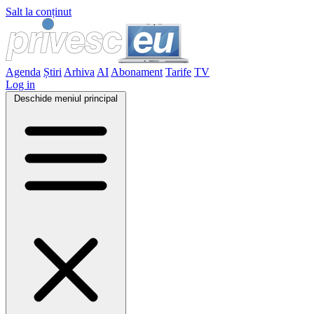
Salt la conținut
Agenda
Știri
Arhiva
AI
Abonament
Tarife
TV
Log in
Deschide meniul principal