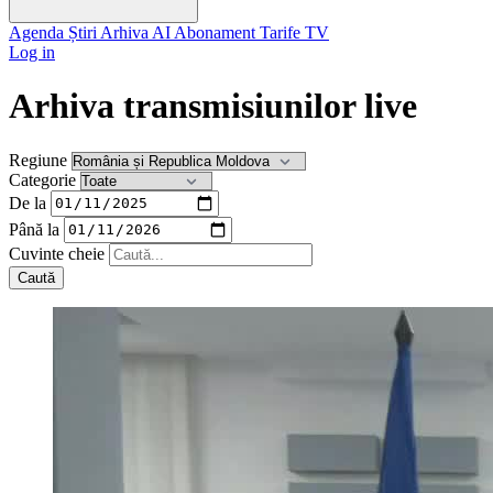
Agenda
Știri
Arhiva
AI
Abonament
Tarife
TV
Log in
Arhiva transmisiunilor live
Regiune
Categorie
De la
Până la
Cuvinte cheie
Caută