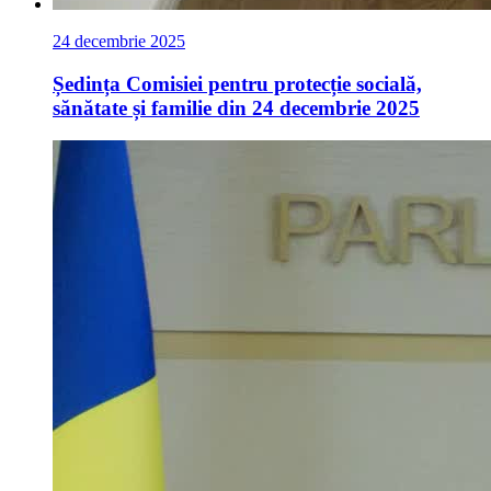
24 decembrie 2025
Ședința Comisiei pentru protecție socială,
sănătate și familie din 24 decembrie 2025