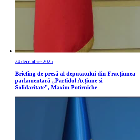
24 decembrie 2025
Briefing de presă al deputatului din Fracțiunea
parlamentară „Partidul Acțiune și
Solidaritate”, Maxim Potîrniche