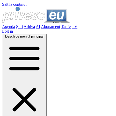
Salt la conținut
Agenda
Știri
Arhiva
AI
Abonament
Tarife
TV
Log in
Deschide meniul principal