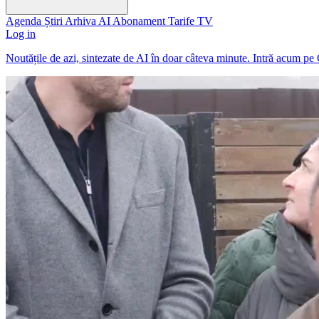
Agenda
Știri
Arhiva
AI
Abonament
Tarife
TV
Log in
Noutățile de azi, sintezate de AI în doar câteva minute. Intră acum pe