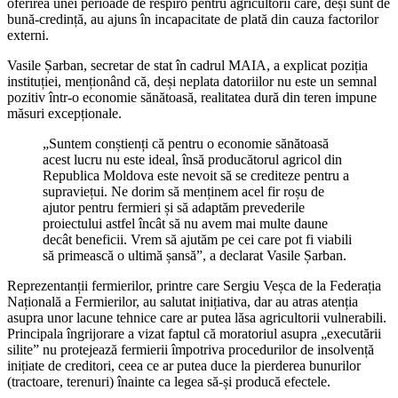
oferirea unei perioade de respiro pentru agricultorii care, deși sunt de
bună-credință, au ajuns în incapacitate de plată din cauza factorilor
externi.
Vasile Șarban, secretar de stat în cadrul MAIA, a explicat poziția
instituției, menționând că, deși neplata datoriilor nu este un semnal
pozitiv într-o economie sănătoasă, realitatea dură din teren impune
măsuri excepționale.
„Suntem conștienți că pentru o economie sănătoasă
acest lucru nu este ideal, însă producătorul agricol din
Republica Moldova este nevoit să se crediteze pentru a
supraviețui. Ne dorim să menținem acel fir roșu de
ajutor pentru fermieri și să adaptăm prevederile
proiectului astfel încât să nu avem mai multe daune
decât beneficii. Vrem să ajutăm pe cei care pot fi viabili
să primească o ultimă șansă”, a declarat Vasile Șarban.
Reprezentanții fermierilor, printre care Sergiu Veșca de la Federația
Națională a Fermierilor, au salutat inițiativa, dar au atras atenția
asupra unor lacune tehnice care ar putea lăsa agricultorii vulnerabili.
Principala îngrijorare a vizat faptul că moratoriul asupra „executării
silite” nu protejează fermierii împotriva procedurilor de insolvență
inițiate de creditori, ceea ce ar putea duce la pierderea bunurilor
(tractoare, terenuri) înainte ca legea să-și producă efectele.