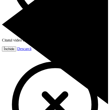
Citatul video este gata!
Descarcă
Închide