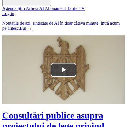
Agenda
Știri
Arhiva
AI
Abonament
Tarife
TV
Log in
Noutățile de azi, sintezate de AI în doar câteva minute. Intră acum
pe Citesc.Eu!
→
Play
Video
Consultări publice asupra
proiectului de lege privind