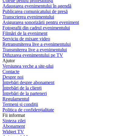
Unelte pentru profesioniști
Adaugarea evenimentului în agendă
Publicarea comunicatului de presă
Transcrierea evenimentului
Asigurarea sonorizării pentru eveniment
Fotografii din cadrul evenimentului
Filmări de la eveniment
Serviciu de mixare video
Retransmiterea live a evenimentului
Transmiterea live a evenimentului
Difuzarea evenimentului pe TV
Ajutor
Versiunea veche a site-ului
Contacte
Despre noi
Întrebări despre abonament
Întrebări de la clienți
Întrebări de la parteneri
Regulamentul
Termeni și condiții
Politica de confidențialitate
Fii informat
Sinteza zilei
Abonament
Widget TV