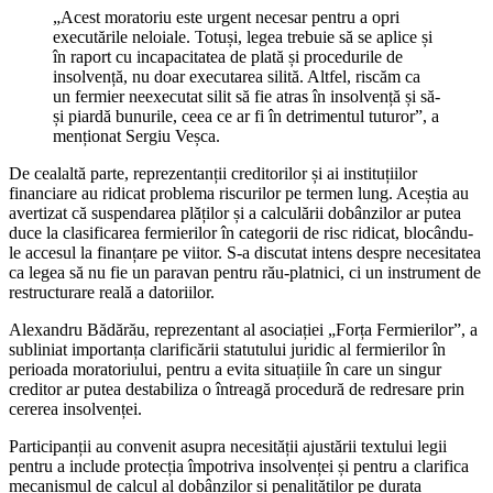
„Acest moratoriu este urgent necesar pentru a opri
executările neloiale. Totuși, legea trebuie să se aplice și
în raport cu incapacitatea de plată și procedurile de
insolvență, nu doar executarea silită. Altfel, riscăm ca
un fermier neexecutat silit să fie atras în insolvență și să-
și piardă bunurile, ceea ce ar fi în detrimentul tuturor”, a
menționat Sergiu Veșca.
De cealaltă parte, reprezentanții creditorilor și ai instituțiilor
financiare au ridicat problema riscurilor pe termen lung. Aceștia au
avertizat că suspendarea plăților și a calculării dobânzilor ar putea
duce la clasificarea fermierilor în categorii de risc ridicat, blocându-
le accesul la finanțare pe viitor. S-a discutat intens despre necesitatea
ca legea să nu fie un paravan pentru rău-platnici, ci un instrument de
restructurare reală a datoriilor.
Alexandru Bădărău, reprezentant al asociației „Forța Fermierilor”, a
subliniat importanța clarificării statutului juridic al fermierilor în
perioada moratoriului, pentru a evita situațiile în care un singur
creditor ar putea destabiliza o întreagă procedură de redresare prin
cererea insolvenței.
Participanții au convenit asupra necesității ajustării textului legii
pentru a include protecția împotriva insolvenței și pentru a clarifica
mecanismul de calcul al dobânzilor și penalităților pe durata