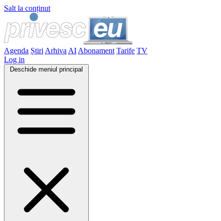
Salt la conținut
Agenda
Știri
Arhiva
AI
Abonament
Tarife
TV
Log in
Deschide meniul principal