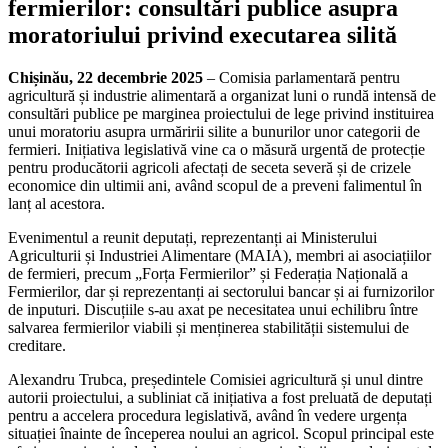
fermierilor: consultări publice asupra
moratoriului privind executarea silită
Chișinău, 22 decembrie 2025
– Comisia parlamentară pentru
agricultură și industrie alimentară a organizat luni o rundă intensă de
consultări publice pe marginea proiectului de lege privind instituirea
unui moratoriu asupra urmăririi silite a bunurilor unor categorii de
fermieri. Inițiativa legislativă vine ca o măsură urgentă de protecție
pentru producătorii agricoli afectați de seceta severă și de crizele
economice din ultimii ani, având scopul de a preveni falimentul în
lanț al acestora.
Evenimentul a reunit deputați, reprezentanți ai Ministerului
Agriculturii și Industriei Alimentare (MAIA), membri ai asociațiilor
de fermieri, precum „Forța Fermierilor” și Federația Națională a
Fermierilor, dar și reprezentanți ai sectorului bancar și ai furnizorilor
de inputuri. Discuțiile s-au axat pe necesitatea unui echilibru între
salvarea fermierilor viabili și menținerea stabilității sistemului de
creditare.
Alexandru Trubca, președintele Comisiei agricultură și unul dintre
autorii proiectului, a subliniat că inițiativa a fost preluată de deputați
pentru a accelera procedura legislativă, având în vedere urgența
situației înainte de începerea noului an agricol. Scopul principal este