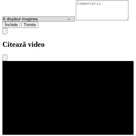
Închide
Trimite
Citează video