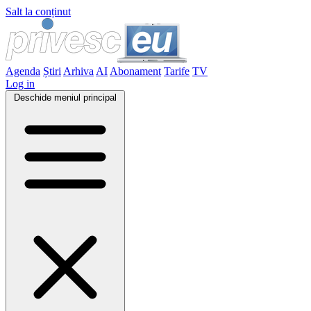
Salt la conținut
Agenda
Știri
Arhiva
AI
Abonament
Tarife
TV
Log in
Deschide meniul principal