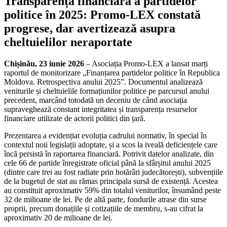
Transparența financiară a partidelor
politice în 2025: Promo-LEX constată
progrese, dar avertizează asupra
cheltuielilor neraportate
Chișinău, 23 iunie 2026
– Asociația Promo-LEX a lansat marți
raportul de monitorizare „Finanțarea partidelor politice în Republica
Moldova. Retrospectiva anului 2025”. Documentul analizează
veniturile și cheltuielile formațiunilor politice pe parcursul anului
precedent, marcând totodată un deceniu de când asociația
supraveghează constant integritatea și transparența resurselor
financiare utilizate de actorii politici din țară.
Prezentarea a evidențiat evoluția cadrului normativ, în special în
contextul noii legislații adoptate, și a scos la iveală deficiențele care
încă persistă în raportarea financiară. Potrivit datelor analizate, din
cele 66 de partide înregistrate oficial până la sfârșitul anului 2025
(dintre care trei au fost radiate prin hotărâri judecătorești), subvențiile
de la bugetul de stat au rămas principala sursă de existență. Acestea
au constituit aproximativ 59% din totalul veniturilor, însumând peste
32 de milioane de lei. Pe de altă parte, fondurile atrase din surse
proprii, precum donațiile și cotizațiile de membru, s-au cifrat la
aproximativ 20 de milioane de lei.