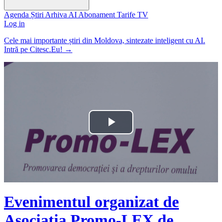
Agenda
Știri
Arhiva
AI
Abonament
Tarife
TV
Log in
Cele mai importante știri din Moldova, sintezate inteligent cu AI.
Intră pe Citesc.Eu!
→
Play
Video
Evenimentul organizat de
Asociația Promo-LEX de