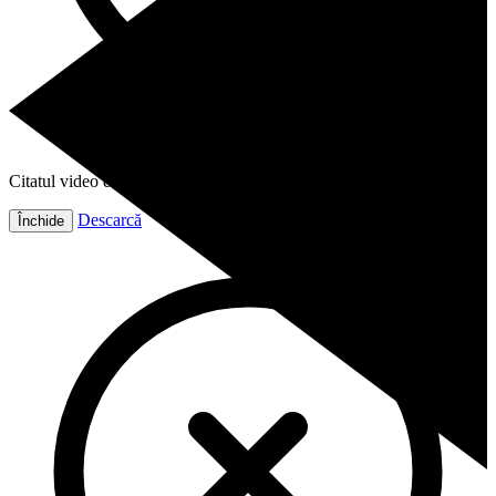
Citatul video este gata!
Descarcă
Închide