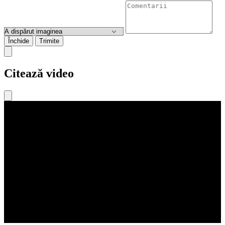
Închide
Trimite
Citează video