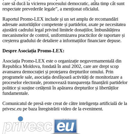
care să ducă la vicierea procesului democratic, atâta timp cât sunt
respectate prevederile legale”, a menționat oficialul.
Raportul Promo-LEX include și un set amplu de recomandări
adresate autorităților competente și partidelor, axate pe necesitatea
ajustării cadrului legal privind limitele donațiilor, îmbunătățirea
mecanismelor de control, uniformizarea practicilor de raportare și
creșterea gradului de detaliere a informațiilor financiare depuse.
Despre Asociația Promo-LEX:
Asociația Promo-LEX este o organizație neguvernamentală din
Republica Moldova, fondată în anul 2002, care are drept scop
avansarea democrației și protejarea drepturilor omului. Prin
programele sale, asociația desfășoară activități de monitorizare a
proceselor electorale, promovează transparența finanțării partidelor
politice și susține cetățenii în apărarea drepturilor și libertăților
fundamentale.
Comunicatul de presă este creat de către inteligența artificială de la
privesc.eu pe baza înregistrării video de la eveniment.