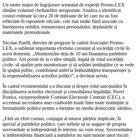
Un motiv major de îngrijorare semnalat de experții Promo-LEX
rămâne volumul cheltuielilor neraportate. Analiza a identificat
costuri estimate la circa 20 de milioane de lei care nu au fost
reflectate în rapoartele oficiale, cele mai multe fiind asociate cu
întreținerea sediilor, remunerarea personalului, deplasările și
materialele promoționale.
Nicolae Panfil, director de program în cadrul Asociației Promo-
LEX, a subliniat importanța efortului constant al societății civile în
acest domeniu. „Monitorizăm deja de 10 ani finanțarea partidelor
politice. Am pornit de la o idee simplă, legată de rolul societății
civile: să ajutăm prin monitorizare și să arătăm instituțiilor ce se vede
în spațiul public, contribuind astfel la îmbunătățirea transparenței și
la responsabilizarea actorilor politici”, a declarat acesta.
În cadrul evenimentului s-a discutat și despre rolul sancțiunilor în
disciplinarea actorilor electorali și consolidarea legalității. Pavel
Postica, vicepreședintele Comisiei Electorale Centrale (CEC), a
accentuat necesitatea unei colaborări loiale între toate instituțiile și
formațiunile politice pentru a menține un mediu democratic sănătos.
„Fără un efort comun, conjugat al tuturor părților implicate, în
special al partidelor politice, care trebuie să se asigure de propria
suveranitate și independență în interior, nu vom reuși. Suveranitatea
și independența financiară a partidelor nu sunt supuse unor riscuri