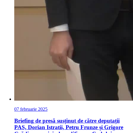
07 februarie 2025
Briefing de presă susținut de către deputații
PAS, Dorian Istratii, Petru Frunze și Grigore