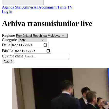
Agenda
Știri
Arhiva
AI
Abonament
Tarife
TV
Log in
Arhiva transmisiunilor live
Regiune
Categorie
De la
Până la
Cuvinte cheie
Caută