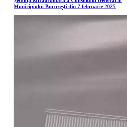
Ședința extraordinară a Consiliului General al
Municipiului București din 7 februarie 2025