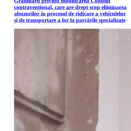
Grădinaru privind modificarea Codului
contravențional, care are drept scop eliminarea
abuzurilor în procesul de ridicare a vehiculelor
și de transportare a lor la parcările specializate