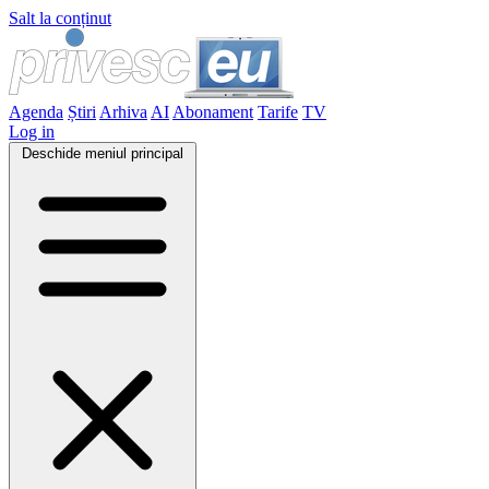
Salt la conținut
Agenda
Știri
Arhiva
AI
Abonament
Tarife
TV
Log in
Deschide meniul principal